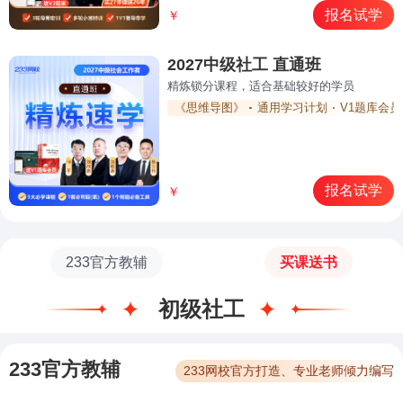
报名试学
￥
2027中级社工 直通班
精炼锁分课程，适合基础较好的学员
《思维导图》
通用学习计划
V1题库会员
报名试学
￥
233官方教辅
买课送书
初级社工
233官方教辅
233网校官方打造、专业老师倾力编写