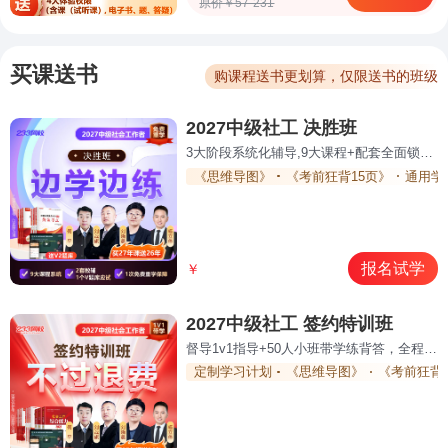
原价￥57-231
买课送书
购课程送书更划算，仅限送书的班级
2027中级社工 决胜班
3大阶段系统化辅导,9大课程+配套全面锁分过关
《思维导图》
《考前狂背15页》
通用学
报名试学
￥
2027中级社工 签约特训班
督导1v1指导+50人小班带学练背答，全程领学通关
定制学习计划
《思维导图》
《考前狂背