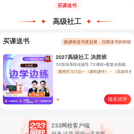
买课送书
高级社工
买课送书
购课程送书更划算，仅限送书的班级
2027高级社工 决胜班
3大阶段系统化辅导,7大课程+配套全面锁分过关
通用学习计划
《课程课件》
《高级常用
报名试学
￥
233网校客户端
报考,试题,视频一手掌握