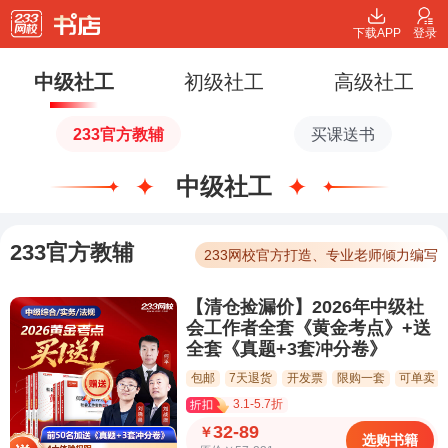
下载APP
登录
中级社工
初级社工
高级社工
233官方教辅
买课送书
中级社工
233官方教辅
233网校官方打造、专业老师倾力编写
【清仓捡漏价】2026年中级社
会工作者全套《黄金考点》+送
全套《真题+3套冲分卷》
包邮
7天退货
开发票
限购一套
可单卖
3.1-5.7折
32-89
￥
选购书籍