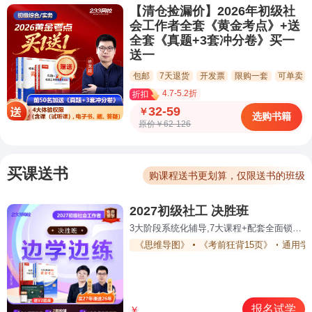
【清仓捡漏价】2026年初级社
会工作者全套《黄金考点》+送
全套《真题+3套冲分卷》买一
送一
包邮
7天退货
开发票
限购一套
可单卖
4.7-5.2折
32-59
￥
选购书籍
原价￥62-126
买课送书
购课程送书更划算，仅限送书的班级
2027初级社工 决胜班
3大阶段系统化辅导,7大课程+配套全面锁分过关
《思维导图》
《考前狂背15页》
通用学
报名试学
￥