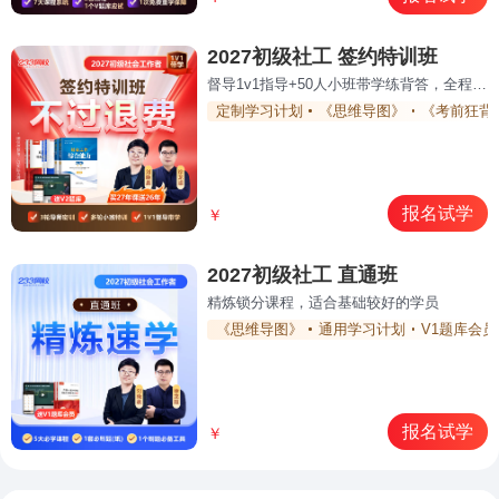
2027初级社工 签约特训班
督导1v1指导+50人小班带学练背答，全程领学通关
定制学习计划
《思维导图》
《考前狂背
报名试学
￥
2027初级社工 直通班
精炼锁分课程，适合基础较好的学员
《思维导图》
通用学习计划
V1题库会员
报名试学
￥